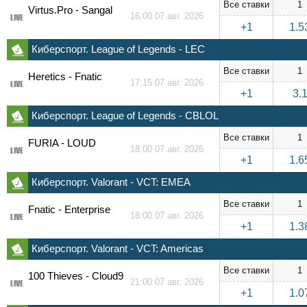
Все ставки
1
Virtus.Pro - Sangal
16:00 07 авг. 2026
LIVE
+1
1.5
Киберспорт. League of Legends - LEC
Все ставки
1
Heretics - Fnatic
17:15 07 авг. 2026
LIVE
+1
3.
Киберспорт. League of Legends - CBLOL
Все ставки
1
FURIA - LOUD
18:00 07 авг. 2026
LIVE
+1
1.6
Киберспорт. Valorant - VCT: EMEA
Все ставки
1
Fnatic - Enterprise
18:00 07 авг. 2026
LIVE
+1
1.3
Киберспорт. Valorant - VCT: Americas
Все ставки
1
100 Thieves - Cloud9
21:00 07 авг. 2026
LIVE
+1
1.0