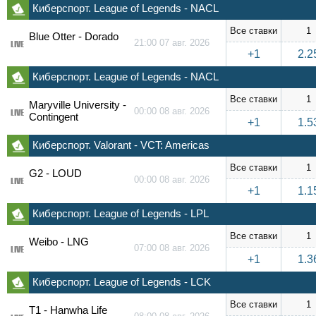
Киберспорт. League of Legends - NACL
Все ставки
1
Blue Otter - Dorado
21:00 07 авг. 2026
LIVE
+1
2.2
Киберспорт. League of Legends - NACL
Все ставки
1
Maryville University -
00:00 08 авг. 2026
LIVE
Contingent
+1
1.5
Киберспорт. Valorant - VCT: Americas
Все ставки
1
G2 - LOUD
00:00 08 авг. 2026
LIVE
+1
1.1
Киберспорт. League of Legends - LPL
Все ставки
1
Weibo - LNG
07:00 08 авг. 2026
LIVE
+1
1.3
Киберспорт. League of Legends - LCK
Все ставки
1
T1 - Hanwha Life