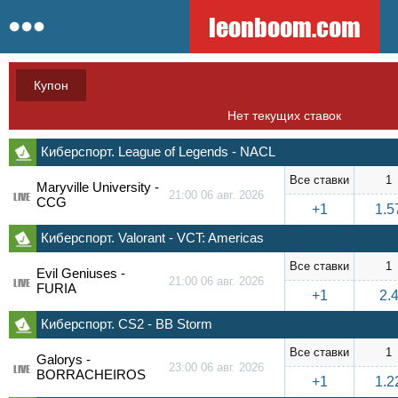
leonboom.com
Купон
Нет текущих ставок
Киберспорт. League of Legends - NACL
Все ставки
1
Maryville University -
21:00 06 авг. 2026
LIVE
CCG
+1
1.5
Киберспорт. Valorant - VCT: Americas
Все ставки
1
Evil Geniuses -
21:00 06 авг. 2026
LIVE
FURIA
+1
2.
Киберспорт. CS2 - BB Storm
Все ставки
1
Galorys -
23:00 06 авг. 2026
LIVE
BORRACHEIROS
+1
1.2