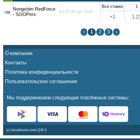
Все ставки
1
Nongshim RedForce
10:00 08 авг. 2026
LIVE
- SOOPers
+1
1.2
‹
1
2
3
›
О компании
Контакты
Политика конфиденциальности
Пользовательское соглашение
Мы поддерживаем следующие платёжные системы:
(c) leonboom.com [18+]