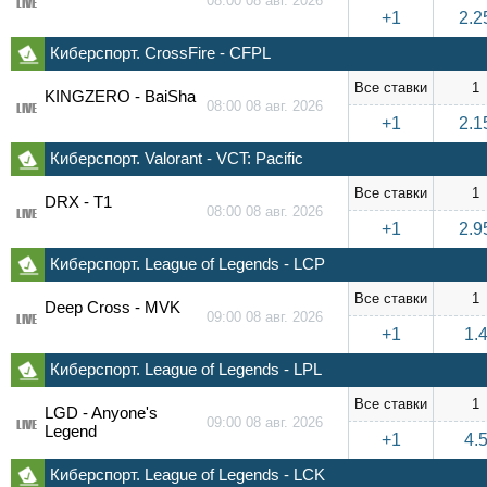
08:00 08 авг. 2026
LIVE
+1
2.2
Киберспорт. CrossFire - CFPL
Все ставки
1
KINGZERO - BaiSha
08:00 08 авг. 2026
LIVE
+1
2.1
Киберспорт. Valorant - VCT: Pacific
Все ставки
1
DRX - T1
08:00 08 авг. 2026
LIVE
+1
2.9
Киберспорт. League of Legends - LCP
Все ставки
1
Deep Cross - MVK
09:00 08 авг. 2026
LIVE
+1
1.
Киберспорт. League of Legends - LPL
Все ставки
1
LGD - Anyone's
09:00 08 авг. 2026
LIVE
Legend
+1
4.
Киберспорт. League of Legends - LCK