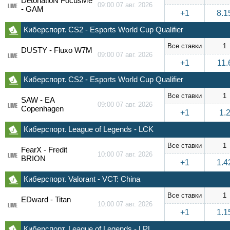
DetonatioN FocusMe
09:00 07 авг. 2026
LIVE
- GAM
+1
8.1
Киберспорт. CS2 - Esports World Cup Qualifier
Все ставки
1
DUSTY - Fluxo W7M
09:00 07 авг. 2026
LIVE
+1
11.
Киберспорт. CS2 - Esports World Cup Qualifier
Все ставки
1
SAW - EA
09:00 07 авг. 2026
LIVE
Copenhagen
+1
1.
Киберспорт. League of Legends - LCK
Все ставки
1
FearX - Fredit
10:00 07 авг. 2026
LIVE
BRION
+1
1.4
Киберспорт. Valorant - VCT: China
Все ставки
1
EDward - Titan
10:00 07 авг. 2026
LIVE
+1
1.1
Киберспорт. League of Legends - LPL