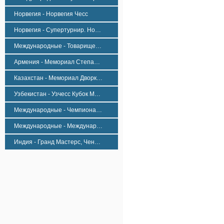
Норвегия - Норвегия Чесс
Норвегия - Супертурнир. Норвегия Чесс 2026, Победитель, Женщины
Международные - Товарищеские Матчи
Армения - Мемориал Степана Авагяна
Казахстан - Мемориал Дворковича Актобе
Узбекистан - Узчесс Кубок Мастерс
Международные - Чемпионат По Быстрым Шахматам, Женщины
Международные - Международный Турнир Классические Шахматы Биль
Индия - Гранд Мастерс, Ченнаи