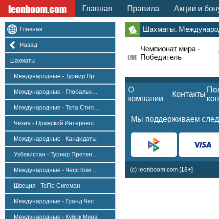
leonboom.com
Главная
Правила
Акции и бон
Шахматы. Международ
Главная
Назад
Чемпионат мира -
Победитель
LIVE
Шахматы
Международные - Турнир Претендентов
О
По
Международные - Глобальная Лига Шахмат
Контакты
компании
ко
Международные - Тата Стил Мастерс
Мы поддерживаем след
Чехия - Пражский Интернешнл Чесс Фестиваль. Мастерс.
Международные - Кандидаты
Узбекистан - Турнир Претенденток, Женщины
(c) leonboom.com [18+]
Международные - Чесс Ком Оупен
Швеция - ТеПе Сигеман
Международные - Гранд Чесс Тур
Международные - Кубок Мира