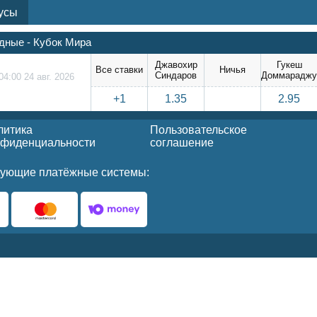
усы
ные - Кубок Мира
Джавохир
Гукеш
Все ставки
Ничья
Синдаров
Доммарадж
04:00 24 авг. 2026
+1
1.35
2.95
литика
Пользовательское
нфиденциальности
соглашение
ующие платёжные системы: